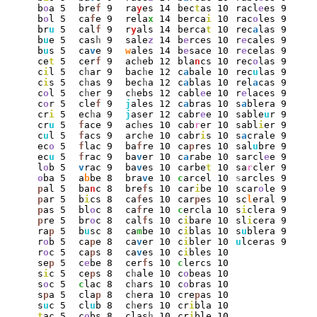
b
o
a 5
bre
f
 9
ra
y
es 14
bec
t
as 10
racl
e
es 9
b
o
l 5
ca
f
e 9
rela
x
 14
berca
i
 10
rac
o
les 9
br
u
 5
cal
f
 9
r
y
als 14
berca
t
 10
rec
a
las 9
b
u
e 5
cas
h
 9
sale
z
 14
b
e
rces 10
r
e
cales 9
b
u
s 5
ca
v
e 9
w
ales 14
b
e
sace 10
r
e
celas 9
ce
t
 5
cer
f
 9
ac
h
eb 12
bla
n
cs 10
rec
o
las 9
c
i
l 5
c
h
ar 9
bac
h
e 12
c
a
bale 10
rec
u
las 9
c
i
s 5
c
h
as 9
bec
h
a 12
c
a
blas 10
rel
a
cas 9
c
o
l 5
c
h
er 9
c
h
ebs 12
cabl
e
e 10
r
e
laces 9
c
o
r 5
cle
f
 9
j
ales 12
c
a
bras 10
s
a
blera 9
cr
i
 5
ec
h
a 9
j
aser 12
cabr
e
e 10
sable
u
r 9
cr
u
 5
f
ace 9
ac
h
es 10
cab
r
er 10
sabl
i
er 9
c
u
l 5
f
acs 9
arc
h
e 10
cabr
i
s 10
s
a
crale 9
ec
o
 5
f
lac 9
ba
f
re 10
ca
p
res 10
sal
u
bre 9
ec
u
 5
f
rac 9
ba
v
er 10
c
a
rabe 10
sarcl
e
e 9
l
o
b 5
v
rac 9
ba
v
es 10
carbe
t
 10
sa
r
cler 9
o
ba 5
a
b
be 8
bra
v
e 10
c
arcel 10
s
arcles 9
p
al 5
ba
n
c 8
bre
f
s 10
car
i
be 10
scar
o
le 9
p
ar 5
b
i
cs 8
ca
f
es 10
car
p
es 10
sc
l
eral 9
p
as 5
bl
o
c 8
ca
f
re 10
c
ercla 10
s
i
clera 9
p
re 5
br
o
c 8
cal
f
s 10
c
i
bare 10
sl
i
cera 9
ra
p
 5
b
u
sc 8
ca
m
be 10
c
i
blas 10
s
u
blera 9
r
o
b 5
ca
p
e 8
ca
v
er 10
c
i
bler 10
u
lceras 9
r
o
c 5
ca
p
s 8
ca
v
es 10
c
i
bles 10
se
p
 5
c
e
be 8
cer
f
s 10
c
lercs 10
s
i
c 5
ce
p
s 8
c
h
ale 10
c
o
beas 10
s
o
c 5
c
lac 8
c
h
ars 10
c
o
bras 10
s
p
a 5
cla
p
 8
c
h
era 10
cre
p
as 10
s
u
c 5
cl
u
b 8
c
h
ers 10
cr
i
bla 10
t
ac 5
c
o
bs 8
clas
h
 10
cr
i
ble 10