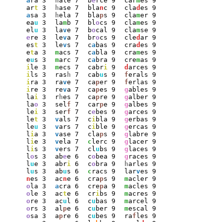
a
ra 3
h
ale 7
b
e
rce 9
car
m
es 9
ar
t
 3
h
ase 7
bla
n
c 9
cla
d
es 9
a
sa 3
h
ela 7
bla
p
s 9
cla
m
er 9
ea
u
 3
la
m
b 7
bl
o
cs 9
cla
m
es 9
el
u
 3
la
v
e 7
b
o
cal 9
cla
m
se 9
e
re 3
le
v
a 7
br
o
cs 9
cle
d
ar 9
es
t
 3
le
v
s 7
c
a
bas 9
cra
d
es 9
e
t
a 3
m
acs 7
c
a
bla 9
cra
m
es 9
e
u
s 3
m
arc 7
c
a
bra 9
cre
m
as 9
i
le 3
m
ecs 7
cabr
i
 9
d
arces 9
i
ls 3
ras
h
 7
cab
u
s 9
f
erals 9
i
ra 3
ra
v
e 7
ca
p
er 9
f
erlas 9
i
re 3
re
v
a 7
ca
p
es 9
g
ables 9
la
i
 3
r
h
es 7
ca
p
re 9
g
alber 9
la
o
 3
sel
f
 7
car
p
e 9
g
albes 9
le
i
 3
ser
f
 7
c
e
bes 9
g
arces 9
le
t
 3
v
als 7
c
i
bla 9
g
erbas 9
le
u
 3
v
ars 7
c
i
ble 9
g
ercas 9
l
i
a 3
v
ase 7
cla
p
s 9
g
labre 9
l
i
e 3
v
ela 7
c
lerc 9
g
lacer 9
l
i
s 3
v
ers 7
cl
u
bs 9
g
laces 9
l
o
s 3
ab
e
e 6
c
o
bea 9
g
races 9
l
u
e 3
abr
i
 6
c
o
bra 9
h
arles 9
l
u
s 3
ab
u
s 6
c
racs 9
lar
v
es 9
n
es 3
ac
n
e 6
cra
p
s 9
m
acler 9
o
la 3
a
cra 6
cre
p
a 9
m
acles 9
o
le 3
ac
t
e 6
cr
i
bs 9
m
acres 9
o
re 3
ac
u
l 6
c
u
bas 9
m
arcel 9
o
rs 3
al
p
e 6
c
u
ber 9
m
escal 9
o
sa 3
a
p
re 6
c
u
bes 9
ra
f
les 9