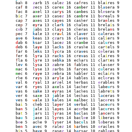
ba
h
 8
z
arb 15
cale
z
 16
ca
f
res 11
bla
i
res 9
ca
f
 8
z
ecs 15
care
x
 16
ca
m
ber 11
bl
a
sera 9
f
ac 8
a
x
el 13
car
y
s 16
ca
m
bes 11
bl
e
sera 9
b
i
c 7
a
x
er 13
case
z
 16
ca
m
bre 11
b
o
reals 9
ca
p
 7
a
x
es 13
ca
y
es 16
cas
h
er 11
bra
n
les 9
ce
p
 7
e
y
ra 13
clar
k
 16
c
h
ales 11
brela
i
s 9
c
o
b 7
j
abs 13
cla
y
s 16
c
h
eras 11
brela
n
s 9
p
ec 7
k
ale 13
cra
w
l 16
cla
v
er 11
c
a
leras 9
a
v
e 6
k
eas 13
c
z
ars 16
cla
v
es 11
cal
i
ers 9
d
ab 6
k
sar 13
lace
z
 16
cra
m
be 11
cal
u
res 9
d
eb 6
la
y
e 13
lac
k
s 16
cras
h
e 11
car
t
els 9
f
ar 6
le
k
s 13
l
y
cra 16
cra
v
es 11
c
e
leras 9
f
er 6
l
y
ra 13
rac
k
s 16
cre
v
as 11
cla
i
res 9
f
la 6
l
y
re 13
seb
k
a 16
ec
h
ars 11
clar
t
es 9
le
v
 6
l
y
sa 13
z
abre 16
f
ables 11
cla
s
ser 9
m
ac 6
l
y
se 13
z
arbs 16
f
arces 11
c
u
leras 9
m
ec 6
ra
y
e 13
z
ebra 16
h
abler 11
ecla
i
rs 9
r
h
e 6
ra
y
s 13
ar
y
le 14
h
ables 11
ecl
o
ras 9
v
al 6
r
y
al 13
ar
z
el 14
h
erbas 11
e
rables 9
v
ar 6
r
y
es 13
a
x
els 14
lac
h
er 11
labe
u
rs 9
v
as 6
sa
k
e 13
e
y
ras 14
lac
h
es 11
labre
t
s 9
v
er 6
sa
x
e 13
j
able 14
lec
h
as 11
l
a
ceras 9
v
es 6
w
ale 13
k
ales 14
m
albec 11
lac
e
res 9
ba
i
 5
c
h
eb 11
la
y
er 14
v
erbal 11
lace
u
rs 9
ba
n
 5
j
ale 11
la
y
es 14
ac
e
rbe 10
lac
u
res 9
ba
t
 5
j
ars 11
l
y
ras 14
b
a
clas 10
la
n
cers 9
ba
u
 5
j
ase 11
l
y
res 14
bacl
e
e 10
l
i
beras 9
b
e
e 5
ac
h
e 9
l
y
ser 14
bac
u
ls 10
l
o
beras 9
be
n
 5
a
v
ec 9
rale
z
 14
b
arbes 10
o
racles 9
b
i
s 5
ba
v
e 9
rase
z
 14
b
a
rsac 10
rabl
e
es 9