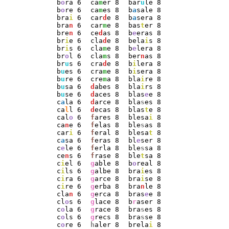
b
o
ra 6
ca
m
er 8
bar
u
le 8
b
o
re 6
ca
m
es 8
b
a
sale 8
bra
i
 6
car
d
e 8
b
a
sera 8
bra
n
 6
car
m
e 8
bas
t
er 8
bre
n
 6
ce
d
as 8
b
e
eras 8
br
i
e 6
cla
d
e 8
bela
i
s 8
br
i
s 6
cla
m
e 8
b
e
lera 8
br
o
l 6
cla
m
s 8
ber
n
as 8
br
u
s 6
cra
d
e 8
b
i
lera 8
b
u
es 6
cra
m
e 8
b
i
sera 8
b
u
re 6
cre
m
a 8
bla
i
re 8
b
u
sa 6
d
abes 8
bla
i
rs 8
b
u
se 6
d
aces 8
blas
e
e 8
c
a
la 6
d
arce 8
bla
s
es 8
ca
l
l 6
d
ecas 8
blas
t
e 8
cal
o
 6
f
ares 8
blesa
i
 8
ca
n
e 6
f
elas 8
ble
s
as 8
car
i
 6
f
eral 8
blesa
t
 8
c
a
sa 6
f
eras 8
bl
e
ser 8
c
e
le 6
f
erla 8
ble
s
sa 8
ce
n
s 6
f
rase 8
ble
t
sa 8
c
i
el 6
g
able 8
b
o
real 8
c
i
ls 6
g
albe 8
bra
i
es 8
c
i
ra 6
g
arce 8
bra
i
se 8
c
i
re 6
g
erba 8
bra
n
le 8
cla
n
 6
g
erca 8
bras
e
e 8
cl
o
s 6
g
lace 8
b
r
aser 8
c
o
la 6
g
race 8
bra
s
es 8
c
o
ls 6
g
recs 8
bra
s
se 8
c
o
re 6
h
aler 8
brela
i
 8