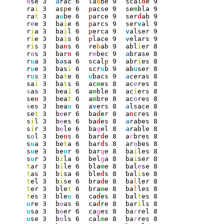
o
se 3
a
rac 6
la
b
be 9
scal
d
e 9
ra
i
 3
as
p
e 6
p
acse 9
se
m
bla 9
ra
t
 3
a
u
be 6
p
arce 9
ser
d
ab 9
r
e
e 3
ba
i
e 6
p
arcs 9
ser
v
al 9
r
i
a 3
ba
i
l 6
p
erca 9
v
alser 9
r
i
e 3
ba
i
s 6
p
lace 9
v
elars 9
r
i
s 3
ba
n
s 6
re
b
ab 9
abl
i
er 8
r
o
s 3
bar
n
 6
r
e
bec 9
a
brase 8
r
u
a 3
b
a
sa 6
scal
p
 9
abr
i
es 8
r
u
e 3
bas
i
 6
scr
u
b 9
ab
u
ser 8
r
u
s 3
ba
t
e 6
u
bacs 9
a
ceras 8
sa
i
 3
ba
t
s 6
ac
m
es 8
ac
e
res 8
s
as 3
bea
i
 6
a
m
ble 8
ac
i
ers 8
se
n
 3
bea
t
 6
a
m
bre 8
ac
o
res 8
s
es 3
bea
u
 6
a
v
ers 8
a
lsace 8
se
t
 3
b
e
er 6
ba
d
er 8
a
n
cres 8
s
i
l 3
b
e
es 6
ba
d
es 8
a
rabes 8
s
i
r 3
b
e
le 6
ba
g
el 8
a
rable 8
s
o
l 3
be
n
s 6
bar
d
e 8
a
r
bres 8
s
u
a 3
be
t
a 6
bar
d
s 8
ar
o
bes 8
s
u
e 3
be
u
r 6
bar
g
e 8
ba
i
les 8
s
u
r 3
b
i
la 6
bel
g
a 8
ba
i
ser 8
t
ar 3
b
i
le 6
bla
m
e 8
bal
e
se 8
t
as 3
b
i
sa 6
ble
d
s 8
bal
i
se 8
t
el 3
b
i
se 6
bra
d
e 8
ba
l
ler 8
t
er 3
ble
t
 6
bra
m
e 8
ba
l
les 8
t
es 3
ble
u
 6
ca
d
es 8
bal
t
es 8
u
re 3
b
o
as 6
ca
d
re 8
bar
i
ls 8
u
sa 3
b
o
er 6
ca
g
es 8
ba
r
rel 8
u
se 3
b
o
ls 6
cal
m
e 8
ba
r
res 8