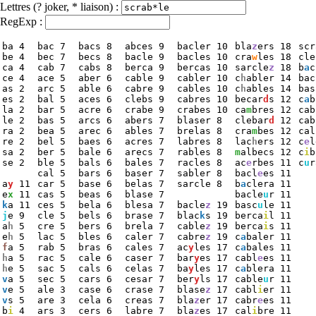
Lettres (? joker, * liaison) :
RegExp :
ba 4
bac 7
bacs 8
abces 9
bacler 10
bla
z
ers 18
scr
be 4
bec 7
becs 8
bacle 9
bacles 10
cra
w
les 18
cle
ca 4
cab 7
cabs 8
berca 9
bercas 10
sarcle
z
 18
b
a
c
ce 4
ace 5
aber 6
cable 9
cabler 10
c
h
abler 14
bac
as 2
arc 5
able 6
cabre 9
cables 10
c
h
ables 14
bas
es 2
bal 5
aces 6
clebs 9
cabres 10
becar
d
s 12
c
a
b
la 2
bar 5
acre 6
crabe 9
crabes 10
ca
m
bres 12
cab
le 2
bas 5
arcs 6
abers 7
blaser 8
clebar
d
 12
cab
ra 2
bea 5
arec 6
ables 7
brelas 8
cra
m
bes 12
cal
re 2
bel 5
baes 6
acres 7
labres 8
lac
h
ers 12
c
e
l
sa 2
ber 5
bale 6
arecs 7
rables 8
m
albecs 12
c
i
b
se 2
ble 5
bals 6
bales 7
racles 8
ac
e
rbes 11
c
u
r
cal 5
bars 6
baser 7
sabler 8
bacl
e
es 11
a
y
 11
car 5
base 6
belas 7
sarcle 8
b
a
clera 11
e
x
 11
cas 5
beas 6
blase 7
bacle
u
r 11
k
a 11
ces 5
bela 6
blesa 7
bacle
z
 19
basc
u
le 11
j
e 9
cle 5
bels 6
brase 7
blac
k
s 19
berca
i
l 11
a
h
 5
cre 5
bers 6
brela 7
cable
z
 19
berca
i
s 11
e
h
 5
lac 5
bles 6
caler 7
cabre
z
 19
c
a
baler 11
f
a 5
rab 5
bras 6
cales 7
ac
y
les 17
c
a
bales 11
h
a 5
rac 5
cale 6
caser 7
bar
y
es 17
cabl
e
es 11
h
e 5
sac 5
cals 6
celas 7
ba
y
les 17
c
a
blera 11
v
a 5
sec 5
cars 6
cesar 7
ber
y
ls 17
cable
u
r 11
v
e 5
ale 3
case 6
crase 7
blase
z
 17
cabl
i
er 11
v
s 5
are 3
cela 6
creas 7
bla
z
er 17
cabr
e
es 11
b
i
 4
ars 3
cers 6
labre 7
bla
z
es 17
cal
i
bre 11