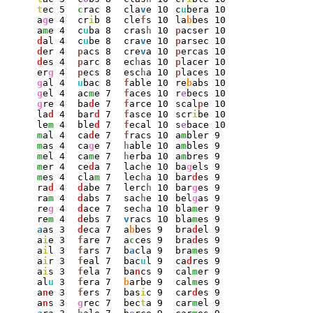
t
ec 5
c
rac 8
cla
v
e 10
c
u
bera 10
a
g
e 4
cr
i
b 8
cle
f
s 10
la
b
bes 10
a
m
e 4
c
u
ba 8
cras
h
 10
p
acser 10
d
al 4
c
u
be 8
cra
v
e 10
p
arsec 10
d
er 4
p
acs 8
cre
v
a 10
p
ercas 10
d
es 4
p
arc 8
ec
h
as 10
p
lacer 10
er
g
 4
p
ecs 8
esc
h
a 10
p
laces 10
g
al 4
u
bac 8
f
able 10
re
b
abs 10
g
el 4
ac
m
e 7
f
aces 10
r
e
becs 10
g
re 4
ba
d
e 7
f
arce 10
scal
p
e 10
la
d
 4
bar
d
 7
f
asce 10
scr
i
be 10
le
m
 4
ble
d
 7
f
ecal 10
s
e
bace 10
m
al 4
ca
d
e 7
f
racs 10
a
m
bler 9
m
as 4
ca
g
e 7
h
able 10
a
m
bles 9
m
el 4
ca
m
e 7
h
erba 10
a
m
bres 9
m
er 4
ce
d
a 7
lac
h
e 10
ba
g
els 9
m
es 4
cla
m
 7
lec
h
a 10
bar
d
es 9
ra
d
 4
d
abe 7
lerc
h
 10
bar
g
es 9
ra
m
 4
d
abs 7
sac
h
e 10
bel
g
as 9
re
g
 4
d
ace 7
sec
h
a 10
bla
m
er 9
re
m
 4
d
ebs 7
v
racs 10
bla
m
es 9
a
as 3
d
eca 7
a
b
bes 9
bra
d
el 9
a
i
e 3
f
are 7
a
c
ces 9
bra
d
es 9
a
i
l 3
f
ars 7
b
a
cla 9
bra
m
es 9
a
i
r 3
f
eal 7
bac
u
l 9
ca
d
res 9
a
i
s 3
f
ela 7
ba
n
cs 9
cal
m
er 9
al
u
 3
f
era 7
b
arbe 9
cal
m
es 9
a
n
e 3
f
ers 7
bas
i
c 9
car
d
es 9
a
n
s 3
g
rec 7
bec
t
a 9
car
m
el 9