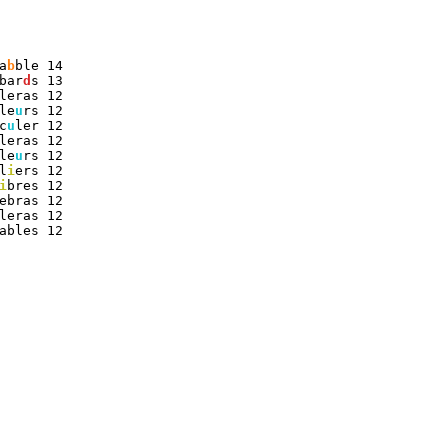
a
b
ble 14
bar
d
s 13
leras 12
le
u
rs 12
c
u
ler 12
leras 12
le
u
rs 12
l
i
ers 12
i
bres 12
ebras 12
leras 12
ables 12