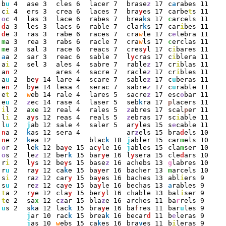
b
u
 4
ase 3
cles 6
lacer 7
brase
z
 17
c
a
rabes 11
c
i
 4
ers 3
crea 6
laces 7
bra
y
es 17
carbe
t
s 11
o
c 4
las 3
lace 6
rabes 7
brea
k
s 17
c
arcels 11
d
a 3
les 3
lacs 6
rable 7
clar
k
s 17
car
i
bes 11
d
e 3
ras 3
rabe 6
races 7
cra
w
le 17
c
e
lebra 11
m
a 3
rea 3
rabs 6
racle 7
cra
w
ls 17
c
erclas 11
m
e 3
sal 3
race 6
reacs 7
cres
y
l 17
c
i
bares 11
a
a 2
sar 3
reac 6
sable 7
l
y
cras 17
c
i
blera 11
a
i
 2
sel 3
ales 4
sabre 7
rable
z
 17
cr
i
blas 11
a
n
 2
ares 4
sacre 7
racle
z
 17
cr
i
bles 11
a
u
 2
be
y
 14
lare 4
scare 7
sable
z
 17
c
u
beras 11
e
n
 2
b
y
e 14
lesa 4
serac 7
sabre
z
 17
c
u
rable 11
e
t
 2
w
eb 14
rale 4
lares 5
sacre
z
 17
esc
o
bar 11
e
u
 2
z
ec 14
rase 4
laser 5
seb
k
ra 17
p
lacers 11
i
l 2
a
x
e 12
real 4
rales 5
z
abres 17
scal
p
er 11
l
i
 2
a
y
s 12
reas 4
reals 5
z
ebras 17
sc
i
able 11
l
u
 2
j
ab 12
sale 4
saler 5
ar
y
les 15
s
e
cable 11
n
a 2
k
as 12
sera 4
ar
z
els 15
bra
d
els 10
n
e 2
k
ea 12
blac
k
 18
j
abler 15
car
m
els 10
o
r 2
le
k
 12
ba
y
e 15
ac
y
le 16
j
ables 15
cla
m
ser 10
o
s 2
le
z
 12
ber
k
 15
bar
y
e 16
l
y
sera 15
cle
d
ars 10
r
i
 2
l
y
s 12
be
y
s 15
base
z
 16
ac
h
ebs 13
g
labres 10
r
u
 2
ra
y
 12
ca
k
e 15
ba
y
er 16
bac
h
er 13
m
arcels 10
s
i
 2
ra
z
 12
car
y
 15
ba
y
es 16
bac
h
es 13
abl
i
ers 9
s
u
 2
re
z
 12
ca
y
e 15
ba
y
le 16
bec
h
as 13
a
rables 9
t
a 2
r
y
e 12
cla
y
 15
ber
y
l 16
c
h
able 13
bal
i
ser 9
t
e 2
sa
x
 12
c
z
ar 15
bla
z
e 16
arc
h
es 11
ba
r
rels 9
u
s 2
s
k
a 12
lac
k
 15
bra
y
e 16
ba
f
res 11
bar
u
les 9
j
ar 10
rac
k
 15
brea
k
 16
becar
d
 11
b
e
leras 9
j
as 10
w
ebs 15
ca
k
es 16
bra
v
es 11
b
i
leras 9